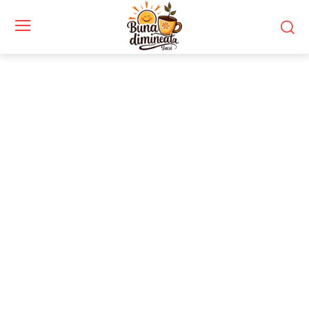
Stiri si noutati despre:
rochie scurta