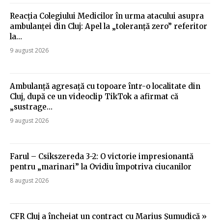
Reacția Colegiului Medicilor în urma atacului asupra
ambulanței din Cluj: Apel la „toleranță zero” referitor
la…
9 august 2026
Ambulanță agresață cu topoare într-o localitate din
Cluj, după ce un videoclip TikTok a afirmat că
„sustrage…
9 august 2026
Farul – Csikszereda 3-2: O victorie impresionantă
pentru „marinari” la Ovidiu împotriva ciucanilor
8 august 2026
CFR Cluj a încheiat un contract cu Marius Șumudică »