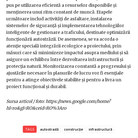
pus pe utilizarea eficientă a resurselor disponibile și
menținerea unui ritm constant de muncă. Etapele
următoare includ activități de asfaltare, instalarea
sistemelor de siguranță și implementarea tehnologiilor
inteligente de gestionare a traficului, destinate optimizării
funcționării autostrăzii. De asemenea, se va acorda o
atenție specială integrării ecologice a proiectului, prin
măsuri care să minimizeze impactul asupra mediului și să
asigure un echilibru între dezvoltarea infrastructurii și
protecția naturii. Monitorizarea constantă a progresului și
ajustările necesare în planurile de lucru vor fi esențiale
pentru a atinge obiectivele stabilite și pentru a livra un
proiect funcțional și durabil.
Sursa articol / foto: https://news.google.com/home?
hl=ro&gl=RO&ceid=RO%3Aro
TAGS
autostradă
construcție
infrastructură