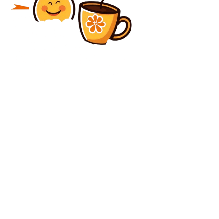
Diverse Noutati
Cum citești o schemă electrică — ghid pentru
proprietarii care vor să înțeleagă ce au în casă
Diverse Noutati
Nicolae Stanciu a consimțit: s-a convenit asupra
întoarcerii mijlocașului în SuperLigă!
C
vineri, august 7, 2026
28.3
București
Contact www.bunadimineataiasi.ro