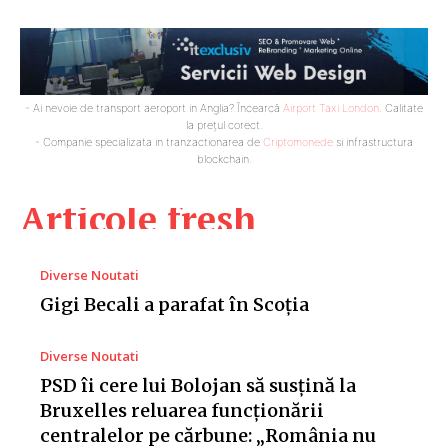
- Ai nevoie de transport aeroport in Anglia? Încearcă
Airport Taxi London
. Calitate
la prețul corect.
- Companie specializata in tranzactionarea de
Criptomonede
si infrastructura
blockchain.
Articole fresh
Diverse Noutati
Gigi Becali a parafat în Scoția
Diverse Noutati
PSD îi cere lui Bolojan să susțină la
Bruxelles reluarea funcționării
centralelor pe cărbune: „România nu