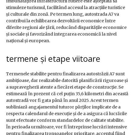
îmbunătățirea infrastructurii rutiere este așteptată să
stimuleze turismul, facilitând accesul la atracțiile turistice
și culturale din zonă. Pe termen lung, autostrada A7 va
contribui la echilibrarea dezvoltării economice între
diferite regiuni ale țării, reducând disparitățile economice
și sociale și favorizând integrarea economică la nivel
național și european.
termene și etape viitoare
Termenele stabilite pentru finalizarea autostrăzii A7 sunt
ambițioase, dar realizabile datorită planificării riguroase și
a supravegherii atente a fiecărei etape de construcție. Se
estimează în prezent că cel puțin 35,6 kilometri din această
autostradă vor fi gata până în anul 2025. Acest termen
subliniază angajamentul tuturor părților implicate de a
respecta calendarul de execuție și de a asigura că lucrările
sunt efectuate conform standardelor de calitate stabilite.
În perioada următoare, vor fi întreprinse lucrări intensive
pentru finalizarea tronsoanelor prioritare, accentul fiind