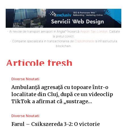
- Ai nevoie de transport aeroport in Anglia? Încearcă
Airport Taxi London
. Calitate
la prețul corect.
- Companie specializata in tranzactionarea de
Criptomonede
si infrastructura
blockchain.
Articole fresh
Diverse Noutati
Ambulanță agresață cu topoare într-o
localitate din Cluj, după ce un videoclip
TikTok a afirmat că „sustrage…
Diverse Noutati
Farul – Csikszereda 3-2: O victorie