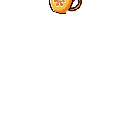
Diverse Noutati
Canada – Maroc 0-3. Marocanii s-au calificat ”en-
farfare” pentru sferturile Cupei Mondiale 2026.
Diverse Noutati
Experții au hotărât: Craiova, aproape de primăvara
europeană! Situația unică pentru calificarea FCSB
C
duminică, august 9, 2026
28.3
București
Contact www.bunadimineataiasi.ro
Politica de cookies (GDPR)
Politică de confidențialitate – Bunadimineataiasi.ro