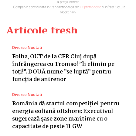
la prețul corect.
- Companie specializata in tranzactionarea de
Criptomonede
si infrastructura
blockchain.
Articole fresh
Diverse Noutati
Folha, OUT de la CFR Cluj după
înfrângerea cu Tromso! ”Îi elimin pe
toți!”. DOUĂ nume ”se luptă” pentru
funcția de antrenor
Diverse Noutati
România dă startul competiției pentru
energia eoliană offshore: Executivul
sugerează șase zone maritime cu o
capacitate de peste 11 GW