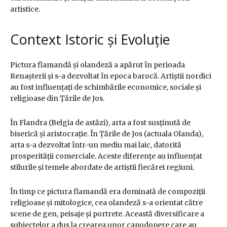
artistice.
Context Istoric și Evoluție
Pictura flamandă și olandeză a apărut în perioada
Renașterii și s-a dezvoltat în epoca barocă. Artiștii nordici
au fost influențați de schimbările economice, sociale și
religioase din Țările de Jos.
În Flandra (Belgia de astăzi), arta a fost susținută de
biserică și aristocrație. În Țările de Jos (actuala Olanda),
arta s-a dezvoltat într-un mediu mai laic, datorită
prosperității comerciale. Aceste diferențe au influențat
stilurile și temele abordate de artiștii fiecărei regiuni.
În timp ce pictura flamandă era dominată de compoziții
religioase și mitologice, cea olandeză s-a orientat către
scene de gen, peisaje și portrete. Această diversificare a
subiectelor a dus la crearea unor capodopere care au