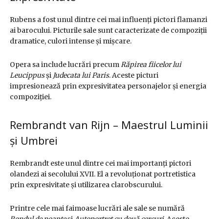
Rubens a fost unul dintre cei mai influenți pictori flamanzi
ai barocului. Picturile sale sunt caracterizate de compoziții
dramatice, culori intense și mișcare.
Opera sa include lucrări precum
Răpirea fiicelor lui
Leucippus
și
Judecata lui Paris
. Aceste picturi
impresionează prin expresivitatea personajelor și energia
compoziției.
Rembrandt van Rijn – Maestrul Luminii
și Umbrei
Rembrandt este unul dintre cei mai importanți pictori
olandezi ai secolului XVII. El a revoluționat portretistica
prin expresivitate și utilizarea clarobscurului.
Printre cele mai faimoase lucrări ale sale se numără
Rondul de noapte
și
Autoportret cu două cercuri
. Aceste