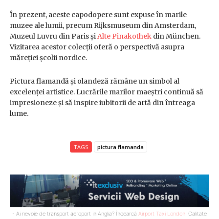
În prezent, aceste capodopere sunt expuse în marile
muzee ale lumii, precum Rijksmuseum din Amsterdam,
Muzeul Luvru din Paris și
Alte Pinakothek
din München.
Vizitarea acestor colecții oferă o perspectivă asupra
măreției școlii nordice.
Pictura flamandă și olandeză rămâne un simbol al
excelenței artistice. Lucrările marilor maeștri continuă să
impresioneze și să inspire iubitorii de artă din întreaga
lume.
TAGS
pictura flamanda
- Ai nevoie de transport aeroport in Anglia? Încearcă
Airport Taxi London
. Calitate