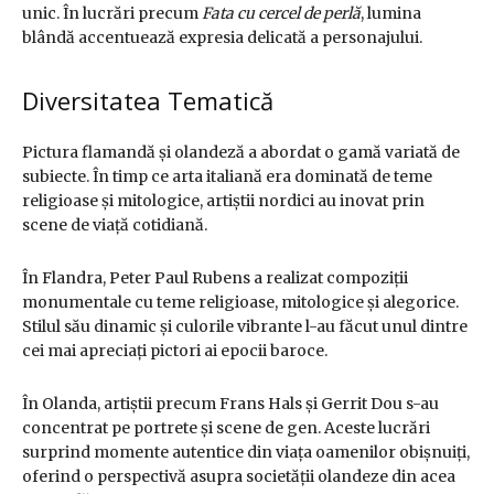
unic. În lucrări precum
Fata cu cercel de perlă
, lumina
blândă accentuează expresia delicată a personajului.
Diversitatea Tematică
Pictura flamandă și olandeză a abordat o gamă variată de
subiecte. În timp ce arta italiană era dominată de teme
religioase și mitologice, artiștii nordici au inovat prin
scene de viață cotidiană.
În Flandra, Peter Paul Rubens a realizat compoziții
monumentale cu teme religioase, mitologice și alegorice.
Stilul său dinamic și culorile vibrante l-au făcut unul dintre
cei mai apreciați pictori ai epocii baroce.
În Olanda, artiștii precum Frans Hals și Gerrit Dou s-au
concentrat pe portrete și scene de gen. Aceste lucrări
surprind momente autentice din viața oamenilor obișnuiți,
oferind o perspectivă asupra societății olandeze din acea