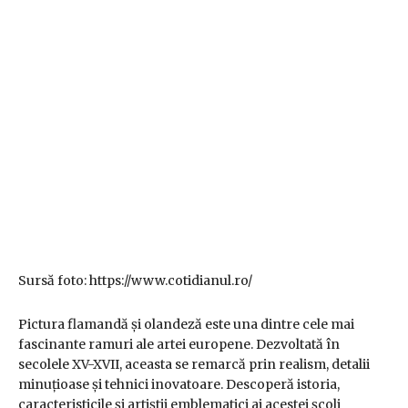
Sursă foto: https://www.cotidianul.ro/
Pictura flamandă și olandeză este una dintre cele mai
fascinante ramuri ale artei europene. Dezvoltată în
secolele XV-XVII, aceasta se remarcă prin realism, detalii
minuțioase și tehnici inovatoare. Descoperă istoria,
caracteristicile și artiștii emblematici ai acestei școli