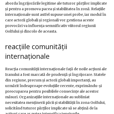
aborda îngrijorările legitime ale tuturor părților implicate
și pentru a promova pacea și stabilitatea în zonă. Relațiile
internaționale sunt astfel supuse unei probe, iar modul în
care actorii globali și regionali vor gestiona aceste
provocări va influența semnificativ viitorul regiunii
Golfului și dincolo de aceasta.
reacțiile comunității
internaționale
Reacția comunității internaționale față de noile acțiuni ale
Iranului a fost marcată de prudență și îngrijorare. Statele
din regiune, precum și actorii globali importanți, au
urmărit îndeaproape evoluțiile recente, exprimându-și
preocuparea pentru posibilele consecințe ale acestor
măsuri. Organizațiile internaționale au subliniat
necesitatea menținerii păcii și stabilității în zona Golfului,
solicitând tuturor părților implicate să se abțină de la
acțiuni care ar putea intensifica tensiunile.