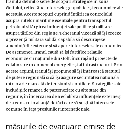
Iranul a definit o serie de scopuri strategice în zona
Golfului, reflectând interesele geopolitice și economice ale
acestuia. Aceste scopuri cuprind întărirea controlului
asupra rutelor maritime esențiale pentru transportul
petrolului și lărgirea influenței sale politice și militare
asupra țărilor din regiune. Teheranul vizează să își creeze
o prezență militară solidă, capabilă să descurajeze
amenințările externe și să apere interesele sale economice.
De asemenea, Iranul caută să își fortifice relațiile
economice cu națiunile din Golf, încurajând proiecte de
colaborare în domeniul energetic și al infrastructurii. Prin
aceste acțiuni, Iranul își propune să își întărească statutul
de putere regională și să își asigure securitatea națională
într-o arie marcată de tensiuni și conflicte. Strategiile sale
includ și formarea de parteneriate cu alte state din
regiune, în încercarea de a echilibra influențele externe și
de a construi o alianță de țări care să susțină interesele
comune în fața presiunilor internaționale.
măsurile de evacuare emise de