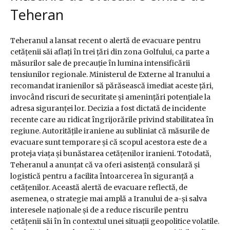
Teheran
Teheranul a lansat recent o alertă de evacuare pentru
cetățenii săi aflați în trei țări din zona Golfului, ca parte a
măsurilor sale de precauție în lumina intensificării
tensiunilor regionale. Ministerul de Externe al Iranului a
recomandat iranienilor să părăsească imediat aceste țări,
invocând riscuri de securitate și amenințări potențiale la
adresa siguranței lor. Decizia a fost dictată de incidente
recente care au ridicat îngrijorările privind stabilitatea în
regiune. Autoritățile iraniene au subliniat că măsurile de
evacuare sunt temporare și că scopul acestora este de a
proteja viața și bunăstarea cetățenilor iranieni. Totodată,
Teheranul a anunțat că va oferi asistență consulară și
logistică pentru a facilita întoarcerea în siguranță a
cetățenilor. Această alertă de evacuare reflectă, de
asemenea, o strategie mai amplă a Iranului de a-și salva
interesele naționale și de a reduce riscurile pentru
cetățenii săi în în contextul unei situații geopolitice volatile.