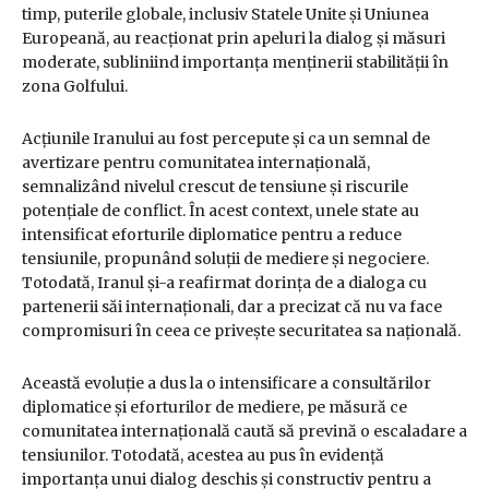
timp, puterile globale, inclusiv Statele Unite și Uniunea
Europeană, au reacționat prin apeluri la dialog și măsuri
moderate, subliniind importanța menținerii stabilității în
zona Golfului.
Acțiunile Iranului au fost percepute și ca un semnal de
avertizare pentru comunitatea internațională,
semnalizând nivelul crescut de tensiune și riscurile
potențiale de conflict. În acest context, unele state au
intensificat eforturile diplomatice pentru a reduce
tensiunile, propunând soluții de mediere și negociere.
Totodată, Iranul și-a reafirmat dorința de a dialoga cu
partenerii săi internaționali, dar a precizat că nu va face
compromisuri în ceea ce privește securitatea sa națională.
Această evoluție a dus la o intensificare a consultărilor
diplomatice și eforturilor de mediere, pe măsură ce
comunitatea internațională caută să prevină o escaladare a
tensiunilor. Totodată, acestea au pus în evidență
importanța unui dialog deschis și constructiv pentru a