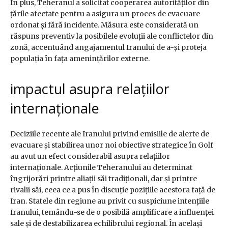
În plus, Teheranul a solicitat cooperarea autorităților din
țările afectate pentru a asigura un proces de evacuare
ordonat și fără incidente. Măsura este considerată un
răspuns preventiv la posibilele evoluții ale conflictelor din
zonă, accentuând angajamentul Iranului de a-și proteja
populația în fața amenințărilor externe.
impactul asupra relațiilor
internaționale
Deciziile recente ale Iranului privind emisiile de alerte de
evacuare și stabilirea unor noi obiective strategice în Golf
au avut un efect considerabil asupra relațiilor
internaționale. Acțiunile Teheranului au determinat
îngrijorări printre aliații săi tradiționali, dar și printre
rivalii săi, ceea ce a pus în discuție pozițiile acestora față de
Iran. Statele din regiune au privit cu suspiciune intențiile
Iranului, temându-se de o posibilă amplificare a influenței
sale și de destabilizarea echilibrului regional. În același