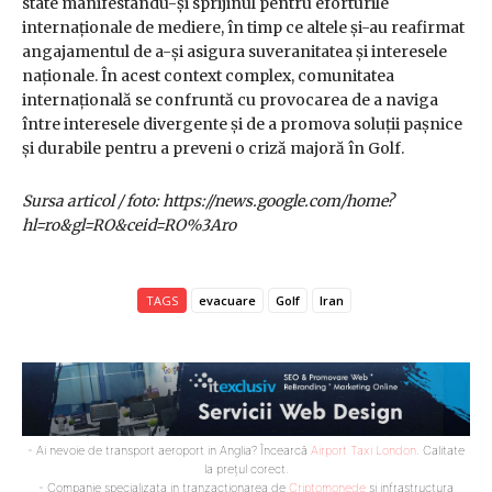
state manifestându-și sprijinul pentru eforturile
internaționale de mediere, în timp ce altele și-au reafirmat
angajamentul de a-și asigura suveranitatea și interesele
naționale. În acest context complex, comunitatea
internațională se confruntă cu provocarea de a naviga
între interesele divergente și de a promova soluții pașnice
și durabile pentru a preveni o criză majoră în Golf.
Sursa articol / foto: https://news.google.com/home?
hl=ro&gl=RO&ceid=RO%3Aro
TAGS
evacuare
Golf
Iran
- Ai nevoie de transport aeroport in Anglia? Încearcă
Airport Taxi London
. Calitate
la prețul corect.
- Companie specializata in tranzactionarea de
Criptomonede
si infrastructura