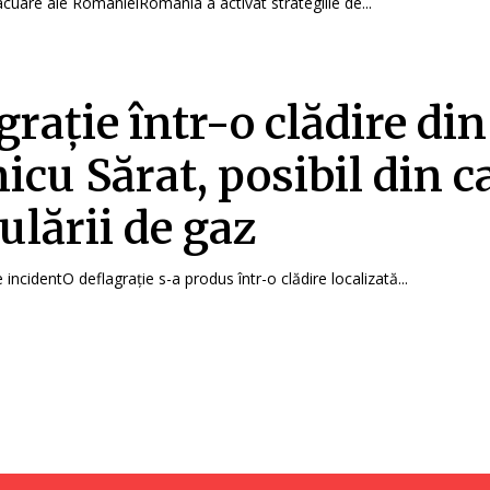
acuare ale RomânieiRomânia a activat strategiile de...
grație într-o clădire din
cu Sărat, posibil din c
lării de gaz
 incidentO deflagrație s-a produs într-o clădire localizată...