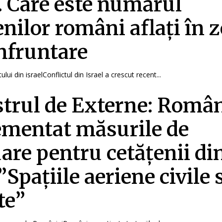
. Care este numărul
enilor români aflați în 
nfruntare
ului din israelConflictul din Israel a crescut recent...
trul de Externe: Român
mentat măsurile de
are pentru cetățenii di
 ”Spațiile aeriene civile
te”