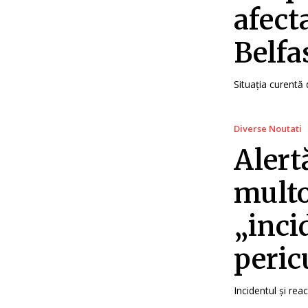
afect
Belfa
Situația curentă 
Diverse Noutati
Alert
multo
„inci
peric
Incidentul și rea