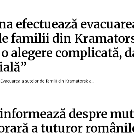
na efectuează evacuare
de familii din Kramator
 o alegere complicată, d
ială”
Evacuarea a sutelor de familii din Kramatorsk a...
informează despre mut
rară a tuturor românil