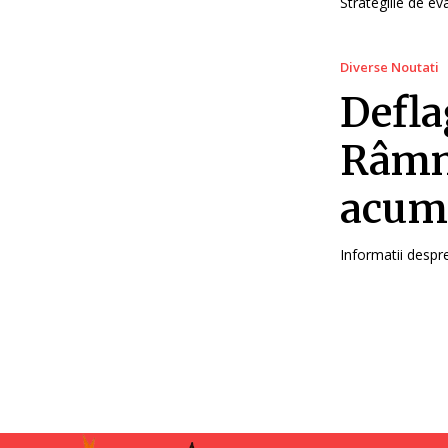
Strategiile de ev
Diverse Noutati
Defla
Râmni
acumu
Informatii despre