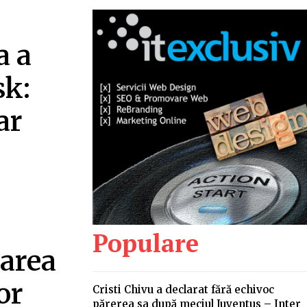
a a
sk:
ar
Populare
area
or
Cristi Chivu a declarat fără echivoc
părerea sa după meciul Juventus – Inter