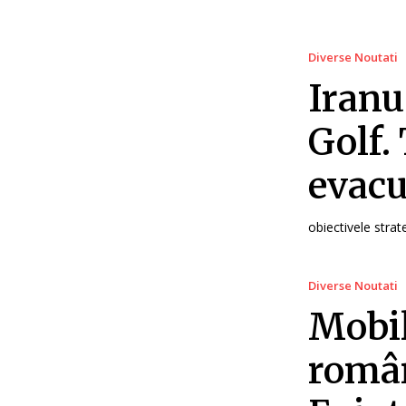
Diverse Noutati
Iranul
Golf.
evacu
obiectivele strate
Diverse Noutati
Mobil
român