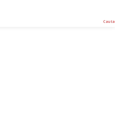
rse Noutati
Home & Deco
Sanatate / Hobby
Cauta
uare