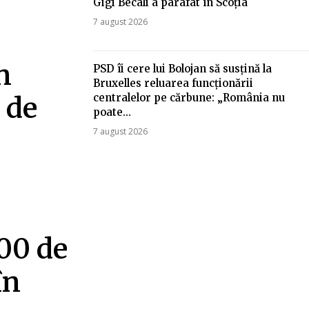
Gigi Becali a parafat în Scoția
7 august 2026
n
PSD îi cere lui Bolojan să susțină la
Bruxelles reluarea funcționării
centralelor pe cărbune: „România nu
 de
poate…
7 august 2026
00 de
în