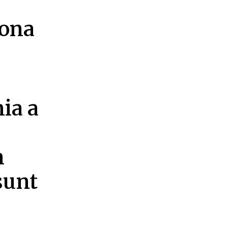
zona
ia a
n
 sunt