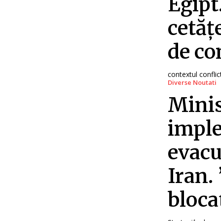
Egipt
cetăț
de co
contextul conflict
Diverse Noutati
Minis
imple
evacu
Iran.
bloca