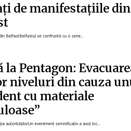
ați de manifestațiile din
st
din BelfastBelfastul se confruntă cu o serie...
ă la Pentagon: Evacuar
r niveluri din cauza un
dent cu materiale
uloase”
cția autoritățilorUn eveniment semnificativ a avut loc...