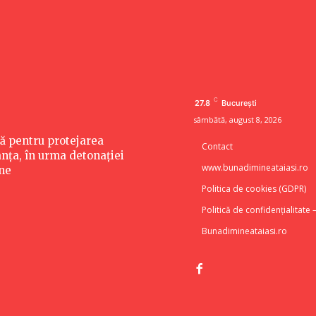
C
27.8
București
sâmbătă, august 8, 2026
tă pentru protejarea
Contact
anța, în urma detonației
www.bunadimineataiasi.ro
ne
Politica de cookies (GDPR)
Politică de confidențialitate 
Bunadimineataiasi.ro