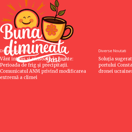
Diverse Noutati
Diverse Noutati
Vânt intens și ninsoare la munte:
Soluția sugera
Perioada de frig și precipitații.
portului Const
Comunicatul ANM privind modificarea
dronei ucraine
extremă a climei