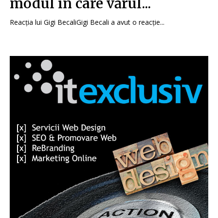
modul în care vărul...
Reacția lui Gigi BecaliGigi Becali a avut o reacție...