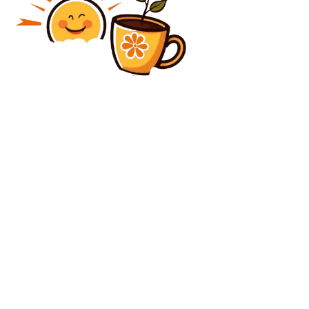
Diverse Noutati
Europa își protejează interesele, România obține
succesul: Afirmația unui consilier prezidențial după
întâlnirea recentă a Consiliului European
Diverse Noutati
„Ambasadorul Rusiei la Bucureşti, Vladimir Lipaev:
România nu îşi permite să se unească cu Moldova”
C
duminică, august 9, 2026
21.6
București