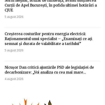
Sorin Blejnar, acuzat de influență, având susținerea
Curții de Apel București, în pofida ultimei hotărâri a
CJUE
5 august 2026
Creșterea costurilor pentru energia electrică:
Raționamentul unui specialist – „Examinați ce ați
semnat și durata de valabilitate a tarifului”
5 august 2026
Nicușor Dan critică ajustările PSD ale legislației de
decarbonizare: „Voi analiza cu cea mai mare…
4 august 2026