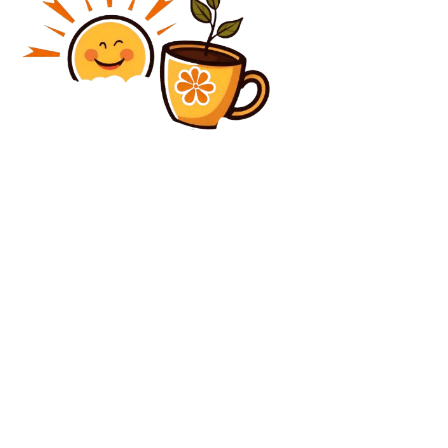
Diverse Noutati
Criza migrației în Ceuta, Spania: De la „Europa
somnambulă se dezvăluie la migrație” la „48.000 din
50.000 au fost deja respinși”
Diverse Noutati
Rumen Radev renunță la postul de președinte al
Bulgariei
C
joi, august 6, 2026
24.7
București