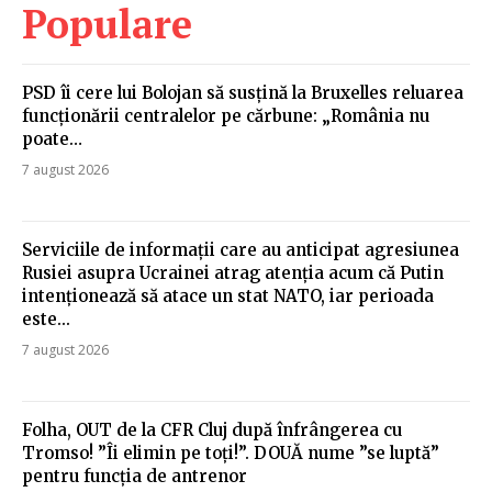
Populare
PSD îi cere lui Bolojan să susțină la Bruxelles reluarea
funcționării centralelor pe cărbune: „România nu
poate…
7 august 2026
Serviciile de informații care au anticipat agresiunea
Rusiei asupra Ucrainei atrag atenția acum că Putin
intenționează să atace un stat NATO, iar perioada
este...
7 august 2026
Folha, OUT de la CFR Cluj după înfrângerea cu
Tromso! ”Îi elimin pe toți!”. DOUĂ nume ”se luptă”
pentru funcția de antrenor