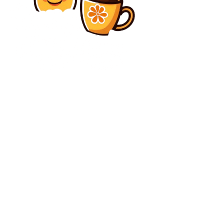
Diverse Noutati
Percheziții efectuate la DSU. Anchetatorii au confiscat
telefonul lui Raed Arafat (surse)
Diverse Noutati
Nicușor Dan: „România se află într-o stare de
siguranță totală și nu se întâlnește cu vreo
amenințare directă”
C
vineri, august 7, 2026
33.3
București
Contact www.bunadimineataiasi.ro