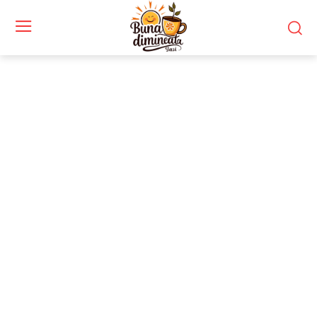
Stiri si noutati despre:
hortensia paniculata