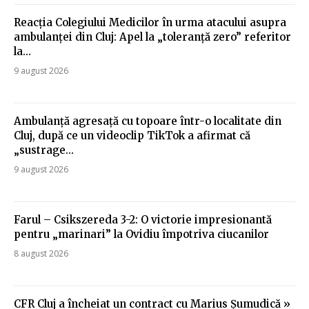
Reacția Colegiului Medicilor în urma atacului asupra
ambulanței din Cluj: Apel la „toleranță zero” referitor
la…
9 august 2026
Ambulanță agresață cu topoare într-o localitate din
Cluj, după ce un videoclip TikTok a afirmat că
„sustrage…
9 august 2026
Farul – Csikszereda 3-2: O victorie impresionantă
pentru „marinari” la Ovidiu împotriva ciucanilor
8 august 2026
CFR Cluj a încheiat un contract cu Marius Șumudică »