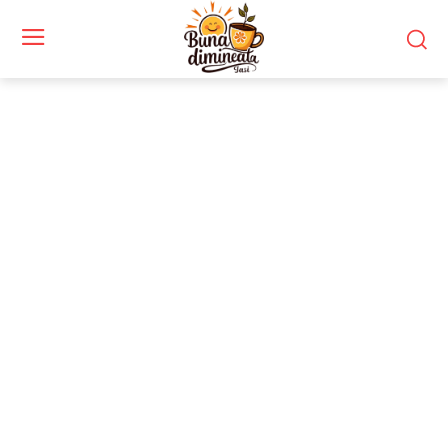
Stiri si noutati despre:
uzura prematura