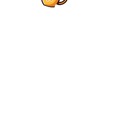
Diverse Noutati
Răspunsul lui Nicușor Dan la invitația lui Donald
Trump de a lua parte la prima întâlnire a Consiliului
de Pace
Diverse Noutati
Macron: Franța va participa la misiunea de escortare
a navelor din Strâmtoarea Ormuz odată ce condițiile
vor permite…
C
duminică, august 9, 2026
29.4
București
Contact www.bunadimineataiasi.ro
Politica de cookies (GDPR)