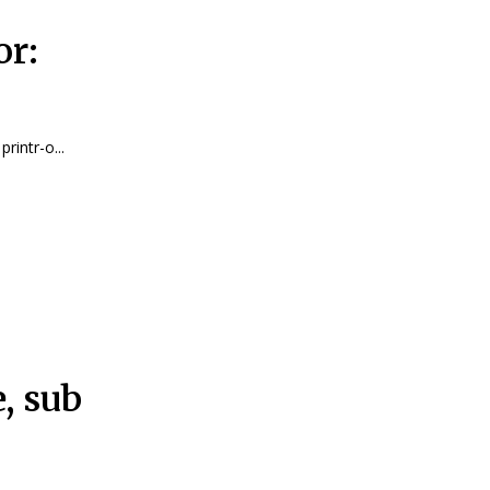
or:
rintr-o...
, sub