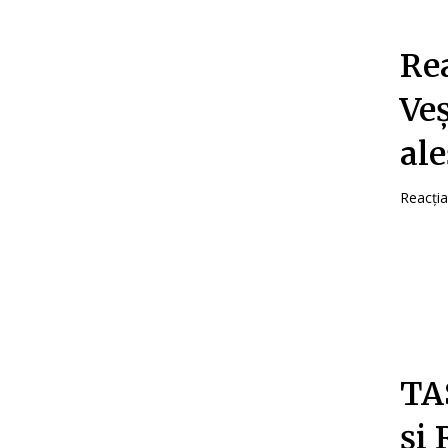
Rea
Ve
ale
Reacția
TAS
și 