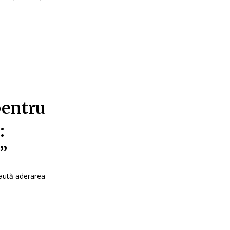
pentru
:
”
caută aderarea