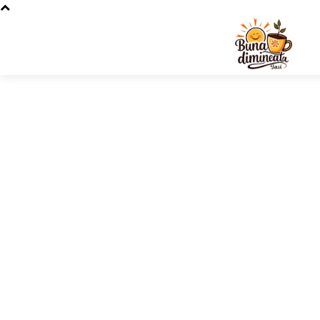
Acest blog îți oferă diverse noutati din multiple domenii, de 
importante, tendințe și descoperiri recente. Descoperă arti
întreaga lume. Îți aducem știri interesante, sfaturi utile și p
Diverse noutăți sunt prezentate într-un mod accesibil și atr
în fiecare zi. Rămâi conectat la tot ce este important și capt