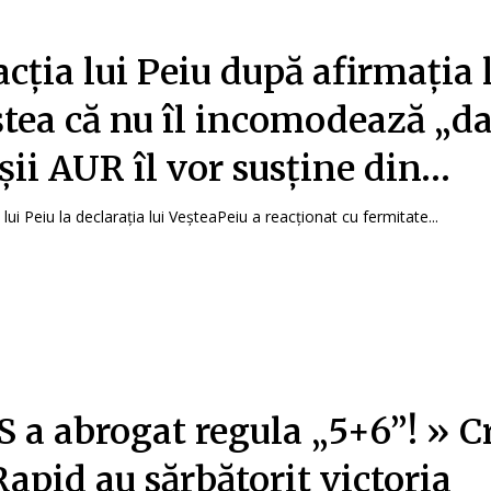
cția lui Peiu după afirmația 
ștea că nu îl incomodează „d
șii AUR îl vor susține din…
 lui Peiu la declarația lui VeșteaPeiu a reacționat cu fermitate...
 a abrogat regula „5+6”! » C
Rapid au sărbătorit victoria