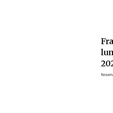
Fr
lu
20
Rezumat