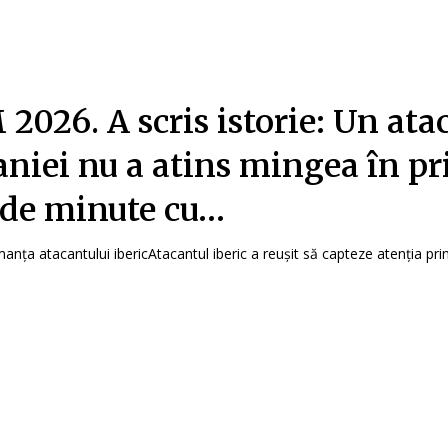
2026. A scris istorie: Un ata
aniei nu a atins mingea în p
 de minute cu…
anța atacantului ibericAtacantul iberic a reușit să capteze atenția print