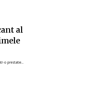
cant al
rimele
r-o prestatie...