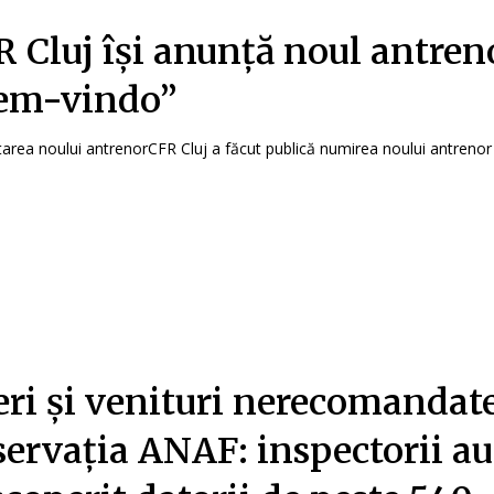
 Cluj își anunță noul antren
em-vindo”
area noului antrenorCFR Cluj a făcut publică numirea noului antrenor p
ri și venituri nerecomandate
servația ANAF: inspectorii au