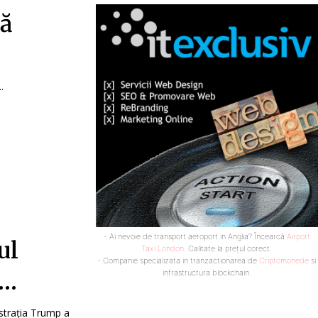
ră
.
- Ai nevoie de transport aeroport in Anglia? Încearcă
Airport
ul
Taxi London
. Calitate la prețul corect.
- Companie specializata in tranzactionarea de
Criptomonede
si
infrastructura blockchain.
r…
istrația Trump a