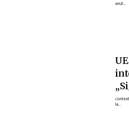
avut...
UE 
in
„S
context
la...