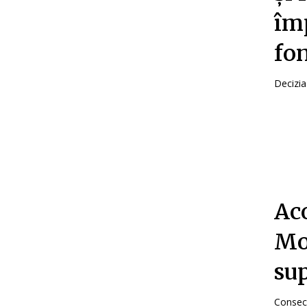
îm
fon
Decizia
Aco
Mo
sup
Conseci