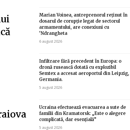
Marian Voinea, antreprenorul reținut în
lui
dosarul de corupție legat de sectorul
armamentului, are conexiuni cu
acă
‘Ndrangheta
6 august 2026
Infiltrare fără precedent în Europa: o
dronă rusească dotată cu explozibil
Semtex a accesat aeroportul din Leipzig,
Germania.
5 august 2026
Ucraina efectuează evacuarea a sute de
raiova
familii din Kramatorsk: „Este o alegere
complicată, dar esențială”
5 august 2026