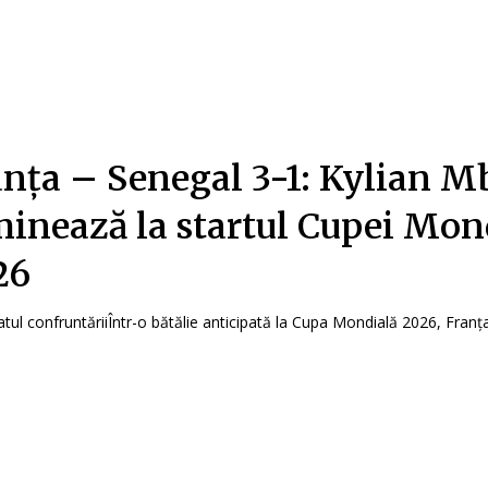
anța – Senegal 3-1: Kylian 
minează la startul Cupei Mon
26
ul confruntăriiÎntr-o bătălie anticipată la Cupa Mondială 2026, Franța 