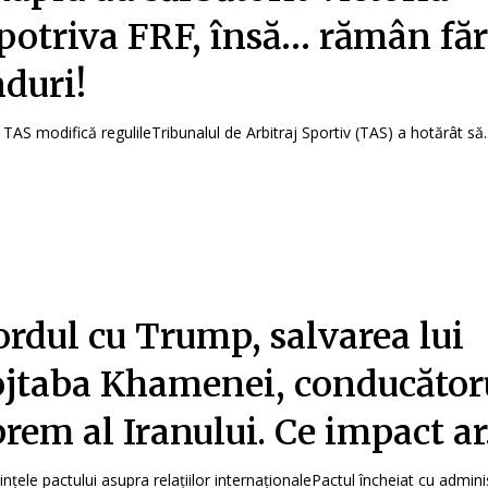
potriva FRF, însă… rămân fă
duri!
 TAS modifică regulileTribunalul de Arbitraj Sportiv (TAS) a hotărât să..
rdul cu Trump, salvarea lui
jtaba Khamenei, conducător
rem al Iranului. Ce impact a
nțele pactului asupra relațiilor internaționalePactul încheiat cu admin