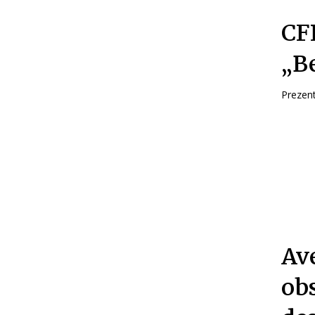
CFR
„B
Prezent
Ave
ob