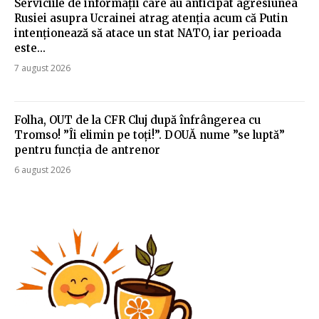
Serviciile de informații care au anticipat agresiunea
Rusiei asupra Ucrainei atrag atenția acum că Putin
intenționează să atace un stat NATO, iar perioada
este...
7 august 2026
Folha, OUT de la CFR Cluj după înfrângerea cu
Tromso! ”Îi elimin pe toți!”. DOUĂ nume ”se luptă”
pentru funcția de antrenor
6 august 2026