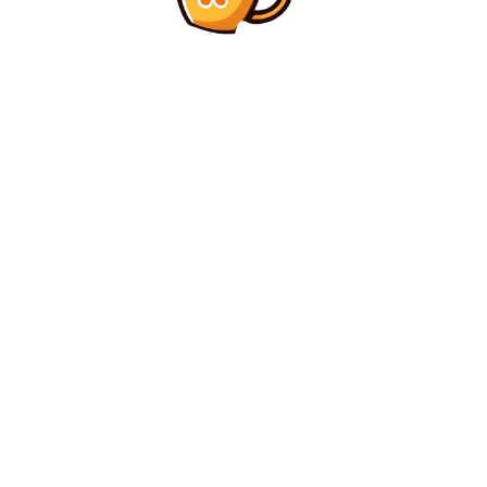
Diverse Noutati
SONDAJ INSCOP: PNL depășește PSD în preferințele
de vot pentru alegerile parlamentare. Ce procente
obțin AUR și…
Diverse Noutati
Kelemen Hunor: PSD și USR au o asociere
„considerabil mai bună decât ați anticipa”
C
sâmbătă, august 8, 2026
27.1
București
Contact www.bunadimineataiasi.ro
Politica de cookies (GDPR)
Politică de confidențialitate – Bunadimineataiasi.ro